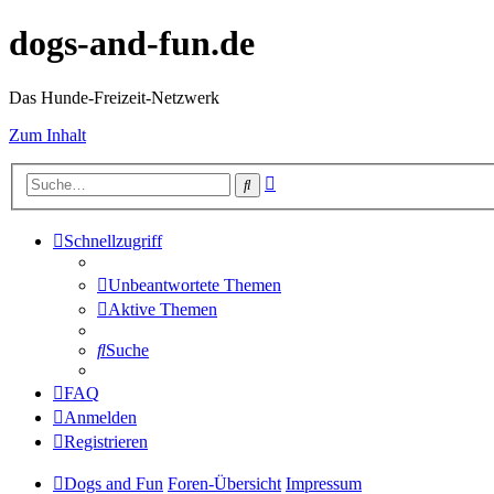
dogs-and-fun.de
Das Hunde-Freizeit-Netzwerk
Zum Inhalt
Erweiterte
Suche
Suche
Schnellzugriff
Unbeantwortete Themen
Aktive Themen
Suche
FAQ
Anmelden
Registrieren
Dogs and Fun
Foren-Übersicht
Impressum