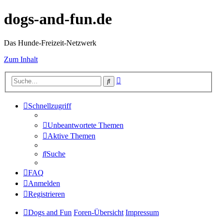
dogs-and-fun.de
Das Hunde-Freizeit-Netzwerk
Zum Inhalt
Erweiterte
Suche
Suche
Schnellzugriff
Unbeantwortete Themen
Aktive Themen
Suche
FAQ
Anmelden
Registrieren
Dogs and Fun
Foren-Übersicht
Impressum