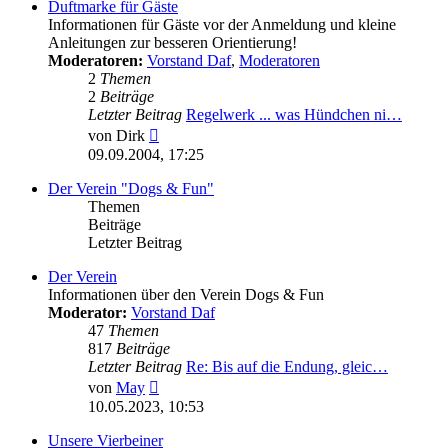
Duftmarke für Gäste
Informationen für Gäste vor der Anmeldung und kleine
Anleitungen zur besseren Orientierung!
Moderatoren:
Vorstand Daf
,
Moderatoren
2
Themen
2
Beiträge
Letzter Beitrag
Regelwerk ... was Hündchen ni…
Neuester
von
Dirk
Beitrag
09.09.2004, 17:25
Der Verein "Dogs & Fun"
Themen
Beiträge
Letzter Beitrag
Der Verein
Informationen über den Verein Dogs & Fun
Moderator:
Vorstand Daf
47
Themen
817
Beiträge
Letzter Beitrag
Re: Bis auf die Endung, gleic…
Neuester
von
May
Beitrag
10.05.2023, 10:53
Unsere Vierbeiner