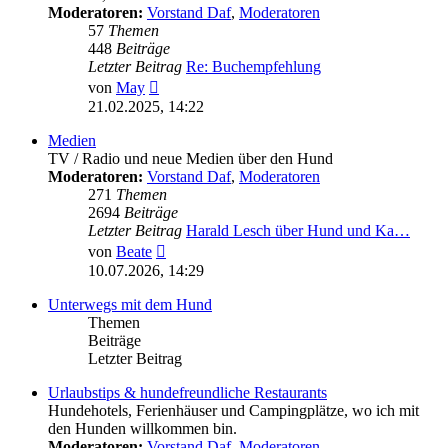
Moderatoren:
Vorstand Daf
,
Moderatoren
57
Themen
448
Beiträge
Letzter Beitrag
Re: Buchempfehlung
Neuester
von
May
Beitrag
21.02.2025, 14:22
Medien
TV / Radio und neue Medien über den Hund
Moderatoren:
Vorstand Daf
,
Moderatoren
271
Themen
2694
Beiträge
Letzter Beitrag
Harald Lesch über Hund und Ka…
Neuester
von
Beate
Beitrag
10.07.2026, 14:29
Unterwegs mit dem Hund
Themen
Beiträge
Letzter Beitrag
Urlaubstips & hundefreundliche Restaurants
Hundehotels, Ferienhäuser und Campingplätze, wo ich mit
den Hunden willkommen bin.
Moderatoren:
Vorstand Daf
,
Moderatoren