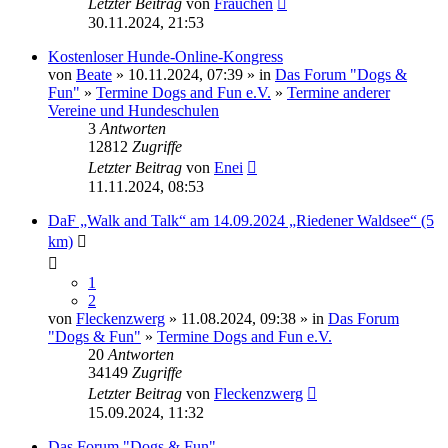
Letzter Beitrag
von
Frauchen
30.11.2024, 21:53
Kostenloser Hunde-Online-Kongress
von
Beate
» 10.11.2024, 07:39 » in
Das Forum "Dogs &
Fun"
»
Termine Dogs and Fun e.V.
»
Termine anderer
Vereine und Hundeschulen
3
Antworten
12812
Zugriffe
Letzter Beitrag
von
Enei
11.11.2024, 08:53
DaF „Walk and Talk“ am 14.09.2024 „Riedener Waldsee“ (5
km)
1
2
von
Fleckenzwerg
» 11.08.2024, 09:38 » in
Das Forum
"Dogs & Fun"
»
Termine Dogs and Fun e.V.
20
Antworten
34149
Zugriffe
Letzter Beitrag
von
Fleckenzwerg
15.09.2024, 11:32
Das Forum "Dogs & Fun"