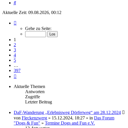
Suche
Aktuelle Zeit: 09.08.2026, 00:12
Seite
1
Gehe zu Seite:
von
397
1
2
3
4
5
…
397
Nächste
Aktuelle Themen
Antworten
Zugriffe
Letzter Beitrag
DaF-Wanderung „Erlebnisweg Dörferweg“ am 28.12.2024
von
Fleckenzwerg
» 15.12.2024, 18:27 » in
Das Forum
"Dogs & Fun"
»
Termine Dogs and Fun e.V.