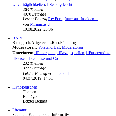
Unverträglichkeiten
,
Selbstgekocht
263
Themen
4070
Beiträge
Letzter Beitrag
Re: Fertigfutter aus Insekten…
Neuester
von
Minimaus
Beitrag
10.08.2022, 23:06
BARF
Biologisch-Artgerechte-Roh-Fütterung
Moderatoren:
Vorstand Daf
,
Moderatoren
Unterforen:
Futterpläne
,
Bezugsquellen
,
Futterzusätze
,
Fleisch
,
Gemüse und Co
232
Themen
3227
Beiträge
Neuester
Letzter Beitrag
von
nicole
Beitrag
04.07.2019, 14:51
Kynologisches
Themen
Beiträge
Letzter Beitrag
Literatur
Sachlich, Fachlich oder Informativ