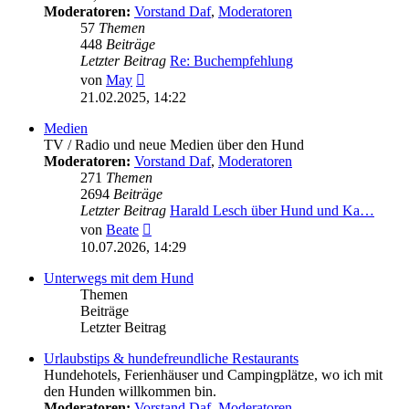
Moderatoren:
Vorstand Daf
,
Moderatoren
57
Themen
448
Beiträge
Letzter Beitrag
Re: Buchempfehlung
Neuester
von
May
Beitrag
21.02.2025, 14:22
Medien
TV / Radio und neue Medien über den Hund
Moderatoren:
Vorstand Daf
,
Moderatoren
271
Themen
2694
Beiträge
Letzter Beitrag
Harald Lesch über Hund und Ka…
Neuester
von
Beate
Beitrag
10.07.2026, 14:29
Unterwegs mit dem Hund
Themen
Beiträge
Letzter Beitrag
Urlaubstips & hundefreundliche Restaurants
Hundehotels, Ferienhäuser und Campingplätze, wo ich mit
den Hunden willkommen bin.
Moderatoren:
Vorstand Daf
,
Moderatoren