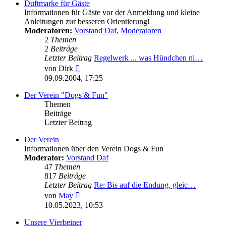
Duftmarke für Gäste
Informationen für Gäste vor der Anmeldung und kleine
Anleitungen zur besseren Orientierung!
Moderatoren:
Vorstand Daf
,
Moderatoren
2
Themen
2
Beiträge
Letzter Beitrag
Regelwerk ... was Hündchen ni…
Neuester
von
Dirk
Beitrag
09.09.2004, 17:25
Der Verein "Dogs & Fun"
Themen
Beiträge
Letzter Beitrag
Der Verein
Informationen über den Verein Dogs & Fun
Moderator:
Vorstand Daf
47
Themen
817
Beiträge
Letzter Beitrag
Re: Bis auf die Endung, gleic…
Neuester
von
May
Beitrag
10.05.2023, 10:53
Unsere Vierbeiner