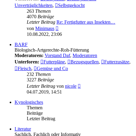
Unverträglichkeiten
,
Selbstgekocht
263
Themen
4070
Beiträge
Letzter Beitrag
Re: Fertigfutter aus Insekten…
Neuester
von
Minimaus
Beitrag
10.08.2022, 23:06
BARF
Biologisch-Artgerechte-Roh-Fütterung
Moderatoren:
Vorstand Daf
,
Moderatoren
Unterforen:
Futterpläne
,
Bezugsquellen
,
Futterzusätze
,
Fleisch
,
Gemüse und Co
232
Themen
3227
Beiträge
Neuester
Letzter Beitrag
von
nicole
Beitrag
04.07.2019, 14:51
Kynologisches
Themen
Beiträge
Letzter Beitrag
Literatur
Sachlich, Fachlich oder Informativ