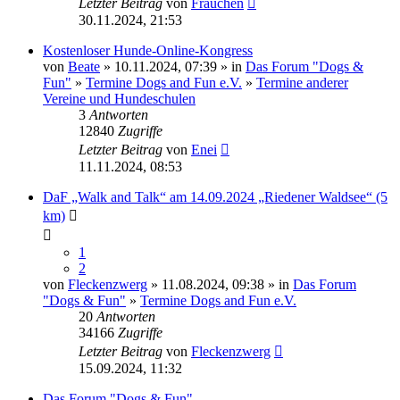
Letzter Beitrag
von
Frauchen
30.11.2024, 21:53
Kostenloser Hunde-Online-Kongress
von
Beate
» 10.11.2024, 07:39 » in
Das Forum "Dogs &
Fun"
»
Termine Dogs and Fun e.V.
»
Termine anderer
Vereine und Hundeschulen
3
Antworten
12840
Zugriffe
Letzter Beitrag
von
Enei
11.11.2024, 08:53
DaF „Walk and Talk“ am 14.09.2024 „Riedener Waldsee“ (5
km)
1
2
von
Fleckenzwerg
» 11.08.2024, 09:38 » in
Das Forum
"Dogs & Fun"
»
Termine Dogs and Fun e.V.
20
Antworten
34166
Zugriffe
Letzter Beitrag
von
Fleckenzwerg
15.09.2024, 11:32
Das Forum "Dogs & Fun"