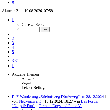
Suche
Aktuelle Zeit: 10.08.2026, 07:58
Seite
1
Gehe zu Seite:
von
397
1
2
3
4
5
…
397
Nächste
Aktuelle Themen
Antworten
Zugriffe
Letzter Beitrag
DaF-Wanderung „Erlebnisweg Dörferweg“ am 28.12.2024
von
Fleckenzwerg
» 15.12.2024, 18:27 » in
Das Forum
"Dogs & Fun"
»
Termine Dogs and Fun e.V.