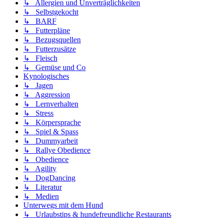
↳ Allergien und Unverträglichkeiten
↳ Selbstgekocht
↳ BARF
↳ Futterpläne
↳ Bezugsquellen
↳ Futterzusätze
↳ Fleisch
↳ Gemüse und Co
Kynologisches
↳ Jagen
↳ Aggression
↳ Lernverhalten
↳ Stress
↳ Körpersprache
↳ Spiel & Spass
↳ Dummyarbeit
↳ Rallye Obedience
↳ Obedience
↳ Agility
↳ DogDancing
↳ Literatur
↳ Medien
Unterwegs mit dem Hund
↳ Urlaubstips & hundefreundliche Restaurants