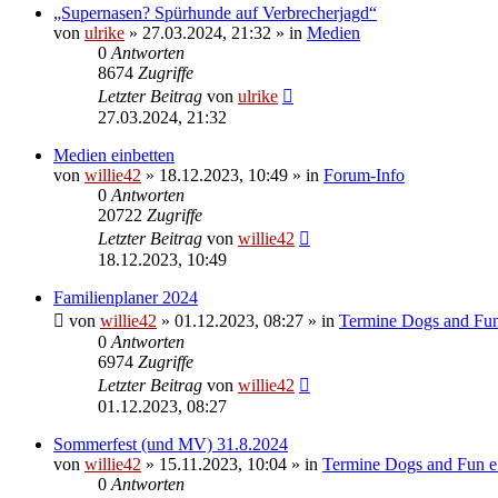
„Supernasen? Spürhunde auf Verbrecherjagd“
von
ulrike
»
27.03.2024, 21:32
» in
Medien
0
Antworten
8674
Zugriffe
Letzter Beitrag
von
ulrike
27.03.2024, 21:32
Medien einbetten
von
willie42
»
18.12.2023, 10:49
» in
Forum-Info
0
Antworten
20722
Zugriffe
Letzter Beitrag
von
willie42
18.12.2023, 10:49
Familienplaner 2024
von
willie42
»
01.12.2023, 08:27
» in
Termine Dogs and Fun
0
Antworten
6974
Zugriffe
Letzter Beitrag
von
willie42
01.12.2023, 08:27
Sommerfest (und MV) 31.8.2024
von
willie42
»
15.11.2023, 10:04
» in
Termine Dogs and Fun e
0
Antworten