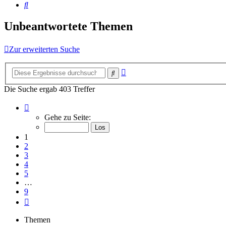
Suche
Unbeantwortete Themen
Zur erweiterten Suche
Erweiterte
Suche
Suche
Die Suche ergab 403 Treffer
Seite
1
Gehe zu Seite:
von
9
1
2
3
4
5
…
9
Nächste
Themen