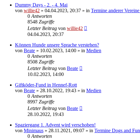
Dummy Days - 2. - 4. Mai
von
willie42
»
04.04.2023, 20:37
» in
Termine anderer Verein
0
Antworten
8548
Zugriffe
Letzter Beitrag
von
willie42
04.04.2023, 20:37
Können Hunde unsere Sprache verstehen?
von
Beate
»
10.02.2023, 14:00
» in
Medien
0
Antworten
8508
Zugriffe
Letzter Beitrag
von
Beate
10.02.2023, 14:00
Giftköder-Fund in Hennef-Rott
von
Beate
»
28.10.2022, 19:43
» in
Medien
0
Antworten
8997
Zugriffe
Letzter Beitrag
von
Beate
28.10.2022, 19:43
Spaziergang 1. Advent wird verschoben!
von
Minimaus
»
28.11.2021, 09:07
» in
Termine Dogs and Fun
0
Antworten