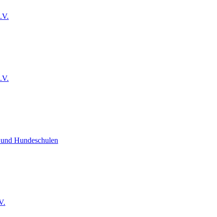
.V.
.V.
e und Hundeschulen
V.