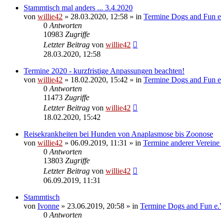
Stammtisch mal anders ... 3.4.2020
von
willie42
»
28.03.2020, 12:58
» in
Termine Dogs and Fun e
0
Antworten
10983
Zugriffe
Letzter Beitrag
von
willie42
28.03.2020, 12:58
Termine 2020 - kurzfristige Anpassungen beachten!
von
willie42
»
18.02.2020, 15:42
» in
Termine Dogs and Fun e
0
Antworten
11473
Zugriffe
Letzter Beitrag
von
willie42
18.02.2020, 15:42
Reisekrankheiten bei Hunden von Anaplasmose bis Zoonose
von
willie42
»
06.09.2019, 11:31
» in
Termine anderer Verein
0
Antworten
13803
Zugriffe
Letzter Beitrag
von
willie42
06.09.2019, 11:31
Stammtisch
von
Ivonne
»
23.06.2019, 20:58
» in
Termine Dogs and Fun e.
0
Antworten