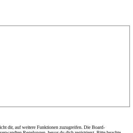
cht dir, auf weitere Funktionen zuzugreifen. Die Board-
erwandten Regelungen, bevor du dich registrierst. Bitte beachte