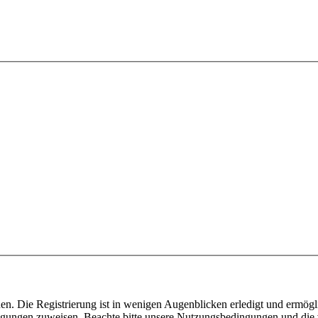
n. Die Registrierung ist in wenigen Augenblicken erledigt und ermögli
tigungen zuweisen. Beachte bitte unsere Nutzungsbedingungen und die v