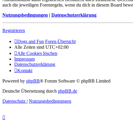
auch die jeweiligen Forenregeln, wenn du dich in diesem Board bewe
Nutzungsbedingungen
|
Datenschutzerklärung
Registrieren
Dogs and Fun
Foren-Übersicht
Alle Zeiten sind
UTC+02:00
Alle Cookies löschen
Impressum
Datenschutzerklärung
Kontakt
Powered by
phpBB
® Forum Software © phpBB Limited
Deutsche Übersetzung durch
phpBB.de
Datenschutz
|
Nutzungsbedingungen