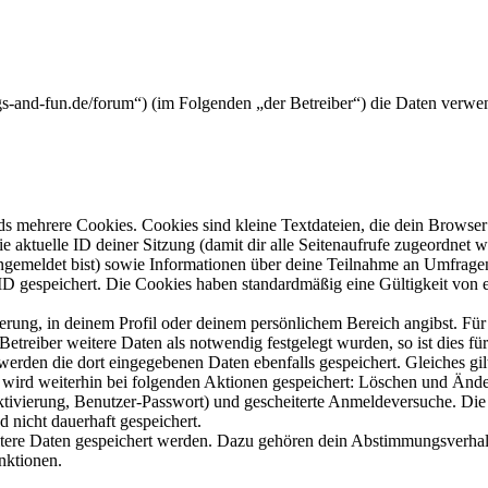
ogs-and-fun.de/forum“) (im Folgenden „der Betreiber“) die Daten ver
s mehrere Cookies. Cookies sind kleine Textdateien, die dein Browser 
ie aktuelle ID deiner Sitzung (damit dir alle Seitenaufrufe zugeordnet
angemeldet bist) sowie Informationen über deine Teilnahme an Umfragen
ID gespeichert. Die Cookies haben standardmäßig eine Gültigkeit von e
ierung, in deinem Profil oder deinem persönlichem Bereich angibst. Für
reiber weitere Daten als notwendig festgelegt wurden, so ist dies für 
 werden die dort eingegebenen Daten ebenfalls gespeichert. Gleiches gi
e wird weiterhin bei folgenden Aktionen gespeichert: Löschen und Änd
ktivierung, Benutzer-Passwort) und gescheiterte Anmeldeversuche. D
d nicht dauerhaft gespeichert.
eitere Daten gespeichert werden. Dazu gehören dein Abstimmungsverhal
nktionen.