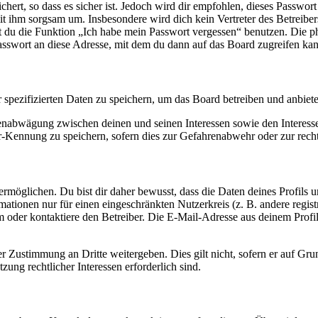
ert, so dass es sicher ist. Jedoch wird dir empfohlen, dieses Passwor
it ihm sorgsam um. Insbesondere wird dich kein Vertreter des Betreibe
nst du die Funktion „Ich habe mein Passwort vergessen“ benutzen. Di
asswort an diese Adresse, mit dem du dann auf das Board zugreifen kan
r spezifizierten Daten zu speichern, um das Board betreiben und anbiet
ssenabwägung zwischen deinen und seinen Interessen sowie den Interes
-Kennung zu speichern, sofern dies zur Gefahrenabwehr oder zur recht
möglichen. Du bist dir daher bewusst, dass die Daten deines Profils und
mationen nur für einen eingeschränkten Nutzerkreis (z. B. andere regist
oder kontaktiere den Betreiber. Die E-Mail-Adresse aus deinem Profil 
r Zustimmung an Dritte weitergeben. Dies gilt nicht, sofern er auf Gr
zung rechtlicher Interessen erforderlich sind.