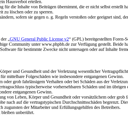
in Hausverbot erteilen.
für die Inhalte von Beiträgen übernimmt, die er nicht selbst erstellt 
it zu löschen oder zu sperren.
uändern, sofern sie gegen o. g. Regeln verstoßen oder geeignet sind, 
 der „
GNU General Public License v2
“ (GPL) bereitgestellten Foren
hige Community unter www.phpbb.de zur Verfügung gestellt. Beide hab
oftware für bestimmte Zwecke nicht untersagen oder auf Inhalte frem
rper und Gesundheit und der Verletzung wesentlicher Vertragspflichten
ch für mittelbare Folgeschäden wie insbesondere entgangenen Gewinn.
em oder grob fahrlässigem Verhalten oder bei Schäden aus der Verletz
i Vertragsschluss typischerweise vorhersehbaren Schäden und im übrigen
besondere entgangenen Gewinn.
ng von Leben, Körper und Gesundheit oder vorsätzlichem oder grob fah
e nach auf die vertragstypischen Durchschnittsschäden begrenzt. Dies
h zugunsten der Mitarbeiter und Erfüllungsgehilfen des Betreibers.
bleiben unberührt.