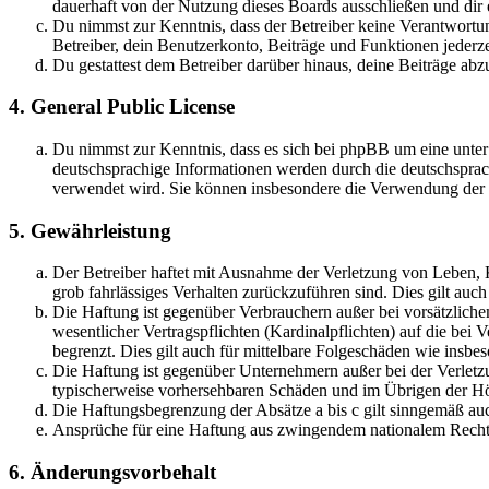
dauerhaft von der Nutzung dieses Boards ausschließen und dir e
Du nimmst zur Kenntnis, dass der Betreiber keine Verantwortung 
Betreiber, dein Benutzerkonto, Beiträge und Funktionen jederze
Du gestattest dem Betreiber darüber hinaus, deine Beiträge abz
4. General Public License
Du nimmst zur Kenntnis, dass es sich bei phpBB um eine unter
deutschsprachige Informationen werden durch die deutschsprac
verwendet wird. Sie können insbesondere die Verwendung der S
5. Gewährleistung
Der Betreiber haftet mit Ausnahme der Verletzung von Leben, Kö
grob fahrlässiges Verhalten zurückzuführen sind. Dies gilt au
Die Haftung ist gegenüber Verbrauchern außer bei vorsätzlich
wesentlicher Vertragspflichten (Kardinalpflichten) auf die be
begrenzt. Dies gilt auch für mittelbare Folgeschäden wie ins
Die Haftung ist gegenüber Unternehmern außer bei der Verletzu
typischerweise vorhersehbaren Schäden und im Übrigen der Höh
Die Haftungsbegrenzung der Absätze a bis c gilt sinngemäß auc
Ansprüche für eine Haftung aus zwingendem nationalem Recht 
6. Änderungsvorbehalt