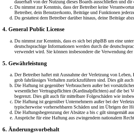
dauerhaft von der Nutzung dieses Boards ausschließen und dir e
Du nimmst zur Kenntnis, dass der Betreiber keine Verantwortung 
Betreiber, dein Benutzerkonto, Beiträge und Funktionen jederze
Du gestattest dem Betreiber darüber hinaus, deine Beiträge abz
4. General Public License
Du nimmst zur Kenntnis, dass es sich bei phpBB um eine unter
deutschsprachige Informationen werden durch die deutschsprac
verwendet wird. Sie können insbesondere die Verwendung der S
5. Gewährleistung
Der Betreiber haftet mit Ausnahme der Verletzung von Leben, Kö
grob fahrlässiges Verhalten zurückzuführen sind. Dies gilt au
Die Haftung ist gegenüber Verbrauchern außer bei vorsätzlich
wesentlicher Vertragspflichten (Kardinalpflichten) auf die be
begrenzt. Dies gilt auch für mittelbare Folgeschäden wie ins
Die Haftung ist gegenüber Unternehmern außer bei der Verletzu
typischerweise vorhersehbaren Schäden und im Übrigen der Höh
Die Haftungsbegrenzung der Absätze a bis c gilt sinngemäß auc
Ansprüche für eine Haftung aus zwingendem nationalem Recht 
6. Änderungsvorbehalt