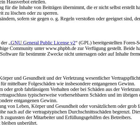
in Hausverbot erteilen.
für die Inhalte von Beiträgen übernimmt, die er nicht selbst erstellt 
it zu löschen oder zu sperren.
uändern, sofern sie gegen o. g. Regeln verstoßen oder geeignet sind, 
 der „
GNU General Public License v2
“ (GPL) bereitgestellten Foren
hige Community unter www.phpbb.de zur Verfügung gestellt. Beide hab
oftware für bestimmte Zwecke nicht untersagen oder auf Inhalte frem
rper und Gesundheit und der Verletzung wesentlicher Vertragspflichten
ch für mittelbare Folgeschäden wie insbesondere entgangenen Gewinn.
em oder grob fahrlässigem Verhalten oder bei Schäden aus der Verletz
i Vertragsschluss typischerweise vorhersehbaren Schäden und im übrigen
besondere entgangenen Gewinn.
ng von Leben, Körper und Gesundheit oder vorsätzlichem oder grob fah
e nach auf die vertragstypischen Durchschnittsschäden begrenzt. Dies
h zugunsten der Mitarbeiter und Erfüllungsgehilfen des Betreibers.
bleiben unberührt.