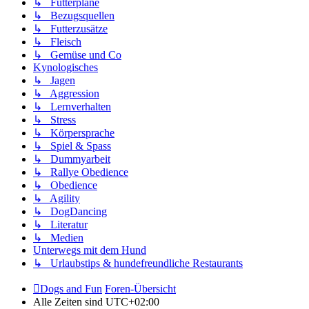
↳ Futterpläne
↳ Bezugsquellen
↳ Futterzusätze
↳ Fleisch
↳ Gemüse und Co
Kynologisches
↳ Jagen
↳ Aggression
↳ Lernverhalten
↳ Stress
↳ Körpersprache
↳ Spiel & Spass
↳ Dummyarbeit
↳ Rallye Obedience
↳ Obedience
↳ Agility
↳ DogDancing
↳ Literatur
↳ Medien
Unterwegs mit dem Hund
↳ Urlaubstips & hundefreundliche Restaurants
Dogs and Fun
Foren-Übersicht
Alle Zeiten sind
UTC+02:00