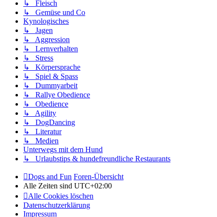
↳ Fleisch
↳ Gemüse und Co
Kynologisches
↳ Jagen
↳ Aggression
↳ Lernverhalten
↳ Stress
↳ Körpersprache
↳ Spiel & Spass
↳ Dummyarbeit
↳ Rallye Obedience
↳ Obedience
↳ Agility
↳ DogDancing
↳ Literatur
↳ Medien
Unterwegs mit dem Hund
↳ Urlaubstips & hundefreundliche Restaurants
Dogs and Fun
Foren-Übersicht
Alle Zeiten sind
UTC+02:00
Alle Cookies löschen
Datenschutzerklärung
Impressum