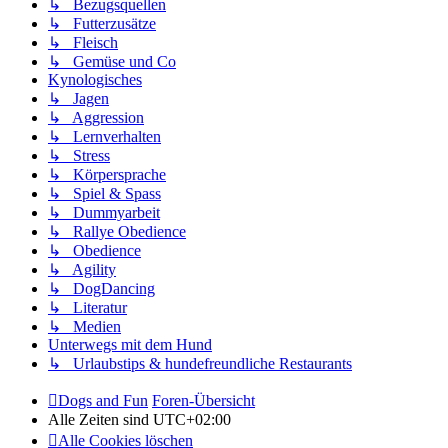
↳ Bezugsquellen
↳ Futterzusätze
↳ Fleisch
↳ Gemüse und Co
Kynologisches
↳ Jagen
↳ Aggression
↳ Lernverhalten
↳ Stress
↳ Körpersprache
↳ Spiel & Spass
↳ Dummyarbeit
↳ Rallye Obedience
↳ Obedience
↳ Agility
↳ DogDancing
↳ Literatur
↳ Medien
Unterwegs mit dem Hund
↳ Urlaubstips & hundefreundliche Restaurants
Dogs and Fun
Foren-Übersicht
Alle Zeiten sind
UTC+02:00
Alle Cookies löschen