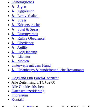
Kynologisches
↳ Jagen
↳ Aggression
↳ Lernverhalten
↳ Stress
↳ Körpersprache
↳ Spiel & Spass
↳ Dummyarbeit
↳ Rallye Obedience
↳ Obedience
↳ Agility
↳ DogDancing
↳ Literatur
↳ Medien
Unterwegs mit dem Hund
↳ Urlaubstips & hundefreundliche Restaurants
Dogs and Fun
Foren-Übersicht
Alle Zeiten sind
UTC+02:00
Alle Cookies löschen
Datenschutzerklärung
Impressum
Kontakt