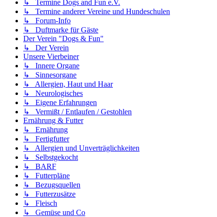
↳ Termine Dogs and Fun e.V.
↳ Termine anderer Vereine und Hundeschulen
↳ Forum-Info
↳ Duftmarke für Gäste
Der Verein "Dogs & Fun"
↳ Der Verein
Unsere Vierbeiner
↳ Innere Organe
↳ Sinnesorgane
↳ Allergien, Haut und Haar
↳ Neurologisches
↳ Eigene Erfahrungen
↳ Vermißt / Entlaufen / Gestohlen
Ernährung & Futter
↳ Ernährung
↳ Fertigfutter
↳ Allergien und Unverträglichkeiten
↳ Selbstgekocht
↳ BARF
↳ Futterpläne
↳ Bezugsquellen
↳ Futterzusätze
↳ Fleisch
↳ Gemüse und Co