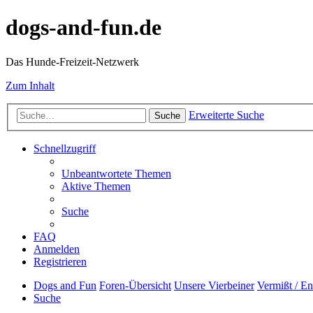
dogs-and-fun.de
Das Hunde-Freizeit-Netzwerk
Zum Inhalt
Erweiterte Suche
Suche
Schnellzugriff
Unbeantwortete Themen
Aktive Themen
Suche
FAQ
Anmelden
Registrieren
Dogs and Fun
Foren-Übersicht
Unsere Vierbeiner
Vermißt / En
Suche