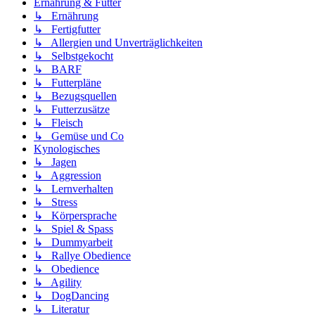
Ernährung & Futter
↳ Ernährung
↳ Fertigfutter
↳ Allergien und Unverträglichkeiten
↳ Selbstgekocht
↳ BARF
↳ Futterpläne
↳ Bezugsquellen
↳ Futterzusätze
↳ Fleisch
↳ Gemüse und Co
Kynologisches
↳ Jagen
↳ Aggression
↳ Lernverhalten
↳ Stress
↳ Körpersprache
↳ Spiel & Spass
↳ Dummyarbeit
↳ Rallye Obedience
↳ Obedience
↳ Agility
↳ DogDancing
↳ Literatur