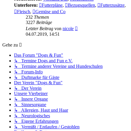
Unterforen:
Futterpläne
,
Bezugsquellen
,
Futterzusätze
,
Fleisch
,
Gemüse und Co
232
Themen
3227
Beiträge
Neuester
Letzter Beitrag
von
nicole
Beitrag
04.07.2019, 14:51
Gehe zu
Das Forum "Dogs & Fun"
↳ Termine Dogs and Fun e.V.
↳ Termine anderer Vereine und Hundeschulen
↳ Forum-Info
↳ Duftmarke für Gäste
Der Verein "Dogs & Fun"
↳ Der Verein
Unsere Vierbeiner
↳ Innere Organe
↳ Sinnesorgane
↳ Allergien, Haut und Haar
↳ Neurologisches
↳ Eigene Erfahrungen
↳ Vermißt / Entlaufen / Gestohlen