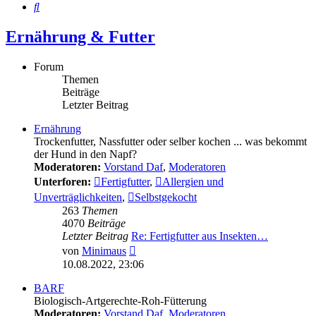
Suche
Ernährung & Futter
Forum
Themen
Beiträge
Letzter Beitrag
Ernährung
Trockenfutter, Nassfutter oder selber kochen ... was bekommt
der Hund in den Napf?
Moderatoren:
Vorstand Daf
,
Moderatoren
Unterforen:
Fertigfutter
,
Allergien und
Unverträglichkeiten
,
Selbstgekocht
263
Themen
4070
Beiträge
Letzter Beitrag
Re: Fertigfutter aus Insekten…
Neuester
von
Minimaus
Beitrag
10.08.2022, 23:06
BARF
Biologisch-Artgerechte-Roh-Fütterung
Moderatoren:
Vorstand Daf
,
Moderatoren