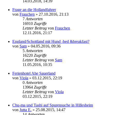
14.03.2018, 14:39
Frage an die Hollandfahrer
von
Frauchen
»
27.10.2016, 21:13
7
Antworten
16910
Zugriffe
Letzter Beitrag
von
Frauchen
12.11.2016, 21:17
England/Schottland mit Hund -bed &breakfast?
von
Sam
»
04.05.2016, 09:36
5
Antworten
16220
Zugriffe
Letzter Beitrag
von
Sam
11.05.2016, 10:35
Ferienhotel Ahe Sauerland
von
Viola
»
03.12.2015, 22:19
0
Antworten
13964
Zugriffe
Letzter Beitrag
von
Viola
03.12.2015, 22:19
Chu-ma und Tashi auf Spurensuche in Hillesheim
von
Jutta E.
»
25.08.2015, 14:47
14
Antworten