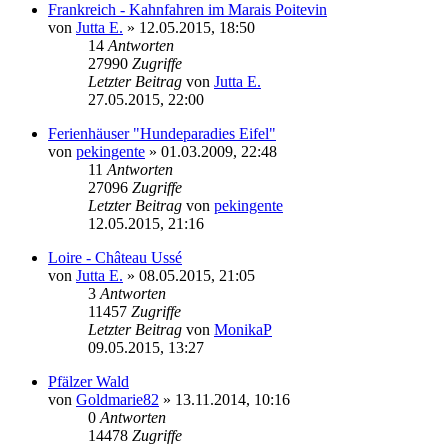
Frankreich - Kahnfahren im Marais Poitevin
von
Jutta E.
»
12.05.2015, 18:50
14
Antworten
27990
Zugriffe
Letzter Beitrag
von
Jutta E.
27.05.2015, 22:00
Ferienhäuser "Hundeparadies Eifel"
von
pekingente
»
01.03.2009, 22:48
11
Antworten
27096
Zugriffe
Letzter Beitrag
von
pekingente
12.05.2015, 21:16
Loire - Château Ussé
von
Jutta E.
»
08.05.2015, 21:05
3
Antworten
11457
Zugriffe
Letzter Beitrag
von
MonikaP
09.05.2015, 13:27
Pfälzer Wald
von
Goldmarie82
»
13.11.2014, 10:16
0
Antworten
14478
Zugriffe