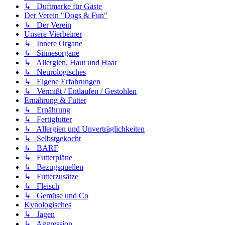
↳ Duftmarke für Gäste
Der Verein "Dogs & Fun"
↳ Der Verein
Unsere Vierbeiner
↳ Innere Organe
↳ Sinnesorgane
↳ Allergien, Haut und Haar
↳ Neurologisches
↳ Eigene Erfahrungen
↳ Vermißt / Entlaufen / Gestohlen
Ernährung & Futter
↳ Ernährung
↳ Fertigfutter
↳ Allergien und Unverträglichkeiten
↳ Selbstgekocht
↳ BARF
↳ Futterpläne
↳ Bezugsquellen
↳ Futterzusätze
↳ Fleisch
↳ Gemüse und Co
Kynologisches
↳ Jagen
↳ Aggression