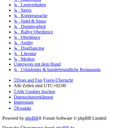
↳ Lernverhalten
↳ Stress
↳ Körpersprache
↳ Spiel & Spass
↳ Dummyarbeit
↳ Rallye Obedience
↳ Obedience
↳ Agility
↳ DogDancing
↳ Literatur
↳ Medien
Unterwegs mit dem Hund
↳ Urlaubstips & hundefreundliche Restaurants
Dogs and Fun
Foren-Übersicht
Alle Zeiten sind
UTC+02:00
Alle Cookies löschen
Datenschutzerklärung
Impressum
Kontakt
Powered by
phpBB
® Forum Software © phpBB Limited
Deutsche Übersetzung durch
phpBB.de