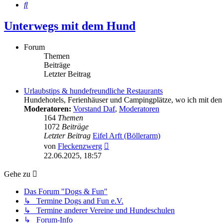
Suche
Unterwegs mit dem Hund
Forum
Themen
Beiträge
Letzter Beitrag
Urlaubstips & hundefreundliche Restaurants
Hundehotels, Ferienhäuser und Campingplätze, wo ich mit de
Moderatoren:
Vorstand Daf
,
Moderatoren
164
Themen
1072
Beiträge
Letzter Beitrag
Eifel Arft (Böllerarm)
Neuester
von
Fleckenzwerg
Beitrag
22.06.2025, 18:57
Gehe zu
Das Forum "Dogs & Fun"
↳ Termine Dogs and Fun e.V.
↳ Termine anderer Vereine und Hundeschulen
↳ Forum-Info