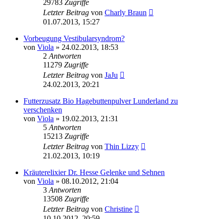
29783
Zugriffe
Letzter Beitrag
von
Charly Braun
01.07.2013, 15:27
Vorbeugung Vestibularsyndrom?
von
Viola
»
24.02.2013, 18:53
2
Antworten
11279
Zugriffe
Letzter Beitrag
von
JaJu
24.02.2013, 20:21
Futterzusatz Bio Hagebuttenpulver Lunderland zu
verschenken
von
Viola
»
19.02.2013, 21:31
5
Antworten
15213
Zugriffe
Letzter Beitrag
von
Thin Lizzy
21.02.2013, 10:19
Kräuterelixier Dr. Hesse Gelenke und Sehnen
von
Viola
»
08.10.2012, 21:04
3
Antworten
13508
Zugriffe
Letzter Beitrag
von
Christine
10.10.2012, 20:59