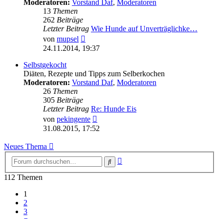
Moderatoren:
Vorstand Daf
,
Moderatoren
13
Themen
262
Beiträge
Letzter Beitrag
Wie Hunde auf Unverträglichke…
Neuester
von
mupsel
Beitrag
24.11.2014, 19:37
Selbstgekocht
Diäten, Rezepte und Tipps zum Selberkochen
Moderatoren:
Vorstand Daf
,
Moderatoren
26
Themen
305
Beiträge
Letzter Beitrag
Re: Hunde Eis
Neuester
von
pekingente
Beitrag
31.08.2015, 17:52
Neues Thema
Erweiterte
Suche
Suche
112 Themen
1
2
3