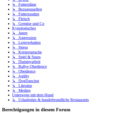
↳ Futterpläne
↳ Bezugsquellen
↳ Futterzusätze
↳ Fleisch
↳ Gemüse und Co
Kynologisches
↳ Jagen
↳ Aggression
↳ Lernverhalten
↳ Stress
↳ Körpersprache
↳ Spiel & Spass
↳ Dummyarbeit
↳ Rallye Obedience
↳ Obedience
↳ Agility
↳ DogDancing
↳ Literatur
↳ Medien
Unterwegs mit dem Hund
↳ Urlaubstips & hundefreundliche Restaurants
Berechtigungen in diesem Forum