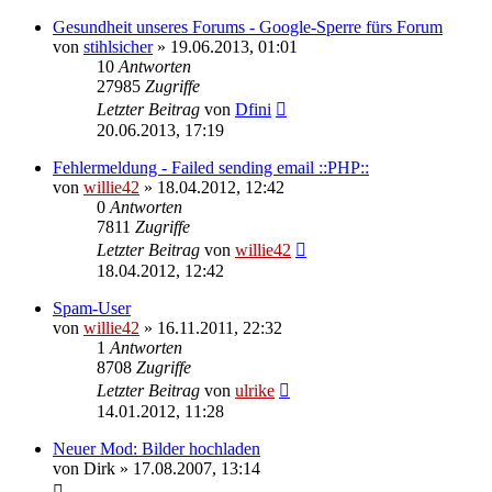
Gesundheit unseres Forums - Google-Sperre fürs Forum
von
stihlsicher
»
19.06.2013, 01:01
10
Antworten
27985
Zugriffe
Letzter Beitrag
von
Dfini
20.06.2013, 17:19
Fehlermeldung - Failed sending email ::PHP::
von
willie42
»
18.04.2012, 12:42
0
Antworten
7811
Zugriffe
Letzter Beitrag
von
willie42
18.04.2012, 12:42
Spam-User
von
willie42
»
16.11.2011, 22:32
1
Antworten
8708
Zugriffe
Letzter Beitrag
von
ulrike
14.01.2012, 11:28
Neuer Mod: Bilder hochladen
von
Dirk
»
17.08.2007, 13:14