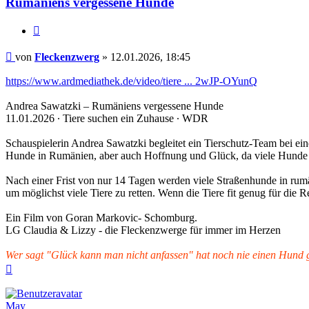
Rumäniens vergessene Hunde
Zitieren
Beitrag
von
Fleckenzwerg
»
12.01.2026, 18:45
https://www.ardmediathek.de/video/tiere ... 2wJP-OYunQ
Andrea Sawatzki – Rumäniens vergessene Hunde
11.01.2026 ∙ Tiere suchen ein Zuhause ∙ WDR
Schauspielerin Andrea Sawatzki begleitet ein Tierschutz-Team bei ei
Hunde in Rumänien, aber auch Hoffnung und Glück, da viele Hunde
Nach einer Frist von nur 14 Tagen werden viele Straßenhunde in rumän
um möglichst viele Tiere zu retten. Wenn die Tiere fit genug für die R
Ein Film von Goran Markovic- Schomburg.
LG Claudia & Lizzy - die Fleckenzwerge für immer im Herzen
Wer sagt "Glück kann man nicht anfassen" hat noch nie einen Hund ge
Nach
oben
May