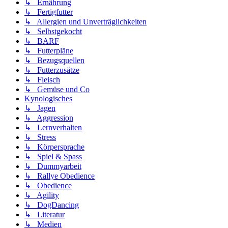
↳ Ernährung
↳ Fertigfutter
↳ Allergien und Unverträglichkeiten
↳ Selbstgekocht
↳ BARF
↳ Futterpläne
↳ Bezugsquellen
↳ Futterzusätze
↳ Fleisch
↳ Gemüse und Co
Kynologisches
↳ Jagen
↳ Aggression
↳ Lernverhalten
↳ Stress
↳ Körpersprache
↳ Spiel & Spass
↳ Dummyarbeit
↳ Rallye Obedience
↳ Obedience
↳ Agility
↳ DogDancing
↳ Literatur
↳ Medien