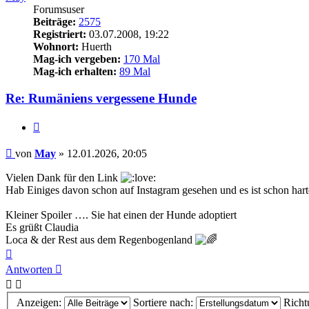
Forumsuser
Beiträge:
2575
Registriert:
03.07.2008, 19:22
Wohnort:
Huerth
Mag-ich vergeben:
170 Mal
Mag-ich erhalten:
89 Mal
Re: Rumäniens vergessene Hunde
Zitieren
Beitrag
von
May
»
12.01.2026, 20:05
Vielen Dank für den Link
Hab Einiges davon schon auf Instagram gesehen und es ist schon har
Kleiner Spoiler …. Sie hat einen der Hunde adoptiert
Es grüßt Claudia
Loca & der Rest aus dem Regenbogenland
Nach
oben
Antworten
Anzeigen:
Sortiere nach:
Richt