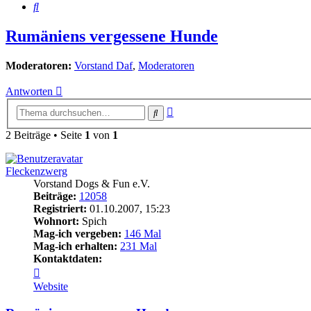
Suche
Rumäniens vergessene Hunde
Moderatoren:
Vorstand Daf
,
Moderatoren
Antworten
Erweiterte
Suche
Suche
2 Beiträge • Seite
1
von
1
Fleckenzwerg
Vorstand Dogs & Fun e.V.
Beiträge:
12058
Registriert:
01.10.2007, 15:23
Wohnort:
Spich
Mag-ich vergeben:
146 Mal
Mag-ich erhalten:
231 Mal
Kontaktdaten:
Kontaktdaten
von
Website
Fleckenzwerg