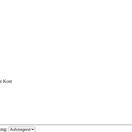
te Kost
ung: