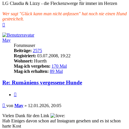
LG Claudia & Lizzy - die Fleckenzwerge für immer im Herzen
Wer sagt "Glück kann man nicht anfassen" hat noch nie einen Hund
gestreichelt.
Nach
oben
May
Forumsuser
Beiträge:
2575
Registriert:
03.07.2008, 19:22
Wohnort:
Huerth
Mag-ich vergeben:
170 Mal
Mag-ich erhalten:
89 Mal
Re: Rumäniens vergessene Hunde
Zitieren
Beitrag
von
May
»
12.01.2026, 20:05
Vielen Dank für den Link
Hab Einiges davon schon auf Instagram gesehen und es ist schon
harte Kost