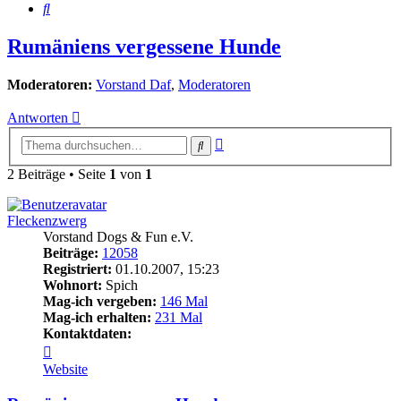
Suche
Rumäniens vergessene Hunde
Moderatoren:
Vorstand Daf
,
Moderatoren
Antworten
Erweiterte
Suche
Suche
2 Beiträge • Seite
1
von
1
Fleckenzwerg
Vorstand Dogs & Fun e.V.
Beiträge:
12058
Registriert:
01.10.2007, 15:23
Wohnort:
Spich
Mag-ich vergeben:
146 Mal
Mag-ich erhalten:
231 Mal
Kontaktdaten:
Kontaktdaten
von
Website
Fleckenzwerg