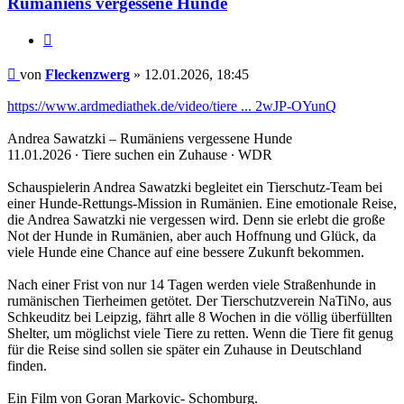
Rumäniens vergessene Hunde
Zitieren
Beitrag
von
Fleckenzwerg
»
12.01.2026, 18:45
https://www.ardmediathek.de/video/tiere ... 2wJP-OYunQ
Andrea Sawatzki – Rumäniens vergessene Hunde
11.01.2026 ∙ Tiere suchen ein Zuhause ∙ WDR
Schauspielerin Andrea Sawatzki begleitet ein Tierschutz-Team bei
einer Hunde-Rettungs-Mission in Rumänien. Eine emotionale Reise,
die Andrea Sawatzki nie vergessen wird. Denn sie erlebt die große
Not der Hunde in Rumänien, aber auch Hoffnung und Glück, da
viele Hunde eine Chance auf eine bessere Zukunft bekommen.
Nach einer Frist von nur 14 Tagen werden viele Straßenhunde in
rumänischen Tierheimen getötet. Der Tierschutzverein NaTiNo, aus
Schkeuditz bei Leipzig, fährt alle 8 Wochen in die völlig überfüllten
Shelter, um möglichst viele Tiere zu retten. Wenn die Tiere fit genug
für die Reise sind sollen sie später ein Zuhause in Deutschland
finden.
Ein Film von Goran Markovic- Schomburg.