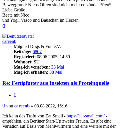
Beweggrund: Nicos Ohren sind nicht mehr entzündet *freu*
Liebe Grüße
Beate mit Nico
und Yogi, Vasco und Bauschan im Herzen
Nach
oben
careenb
Mitglied Dogs & Fun e.V.
Beiträge:
6807
Registriert:
08.06.2005, 14:59
Wohnort:
SU
Mag-ich vergeben:
33 Mal
Mag-ich erhalten:
38 Mal
Re: Fertigfutter aus Insekten als Proteinquelle
Zitieren
Beitrag
von
careenb
»
08.08.2022, 16:16
Ich kann das Trofu von Eat Small -
https://eat-small.com/
-
empfehlen, ein Berliner Start-Up zweier Frauen. Es gibt eine
Variation auf Basis von Mehlwürmern und eine weitere mit der