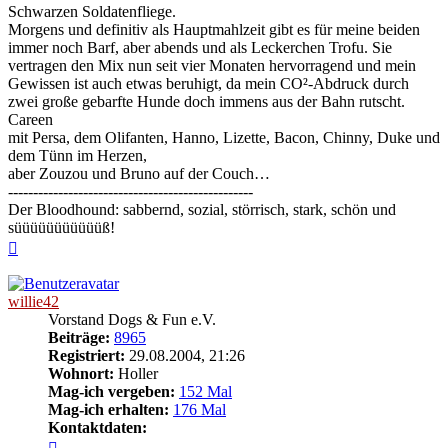
Schwarzen Soldatenfliege.
Morgens und definitiv als Hauptmahlzeit gibt es für meine beiden
immer noch Barf, aber abends und als Leckerchen Trofu. Sie
vertragen den Mix nun seit vier Monaten hervorragend und mein
Gewissen ist auch etwas beruhigt, da mein CO²-Abdruck durch
zwei große gebarfte Hunde doch immens aus der Bahn rutscht.
Careen
mit Persa, dem Olifanten, Hanno, Lizette, Bacon, Chinny, Duke und
dem Tünn im Herzen,
aber Zouzou und Bruno auf der Couch…
-------------------------------------------------
Der Bloodhound: sabbernd, sozial, störrisch, stark, schön und
süüüüüüüüüüüß!
Nach
oben
willie42
Vorstand Dogs & Fun e.V.
Beiträge:
8965
Registriert:
29.08.2004, 21:26
Wohnort:
Holler
Mag-ich vergeben:
152 Mal
Mag-ich erhalten:
176 Mal
Kontaktdaten:
Kontaktdaten