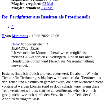
Mag-ich vergeben:
93 Mal
Mag-ich erhalten:
130 Mal
Re: Fertigfutter aus Insekten als Proteinquelle
Zitieren
Beitrag
von
Minimaus
»
10.08.2022, 23:06
Beate
hat geschrieben:
↑
19.04.2022, 13:50
Ich versuche im Moment überall wo es möglich ist
meinen CO2-Abdruck zu verringern. Und in fast allen
Hundefutter-Sorten wird Fleisch aus Massentierhaltung
verwendet.
Ersteres finde ich löblich und erstrebenswert. Da aber m.W. kein
Tier nur für Tierfutter geschlachtet wird, sondern das Tierfutter aus
den Teilen und Reststücken gemacht wird, die dem Menschen nicht
vorgesetzt werden können (und es doch schade wäre, wenn diese
Teile vernichtet würden, statt sie zu verfüttern), sehe ich ehrlich
gesagt nicht, wie sich durch den Verzicht auf die Teile der Co2-
Abdruck verringern lässt.