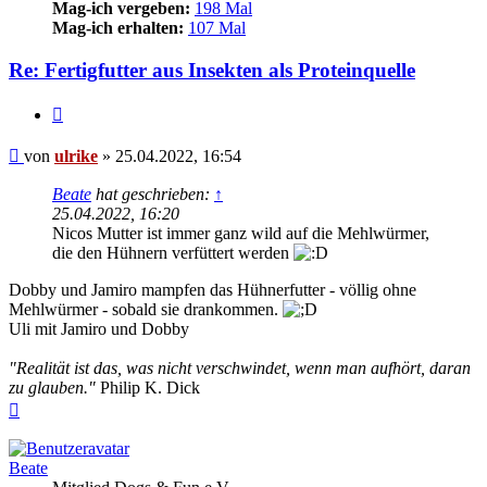
Mag-ich vergeben:
198 Mal
Mag-ich erhalten:
107 Mal
Re: Fertigfutter aus Insekten als Proteinquelle
Zitieren
Beitrag
von
ulrike
»
25.04.2022, 16:54
Beate
hat geschrieben:
↑
25.04.2022, 16:20
Nicos Mutter ist immer ganz wild auf die Mehlwürmer,
die den Hühnern verfüttert werden
Dobby und Jamiro mampfen das Hühnerfutter - völlig ohne
Mehlwürmer - sobald sie drankommen.
Uli mit Jamiro und Dobby
"Realität ist das, was nicht verschwindet, wenn man aufhört, daran
zu glauben."
Philip K. Dick
Nach
oben
Beate