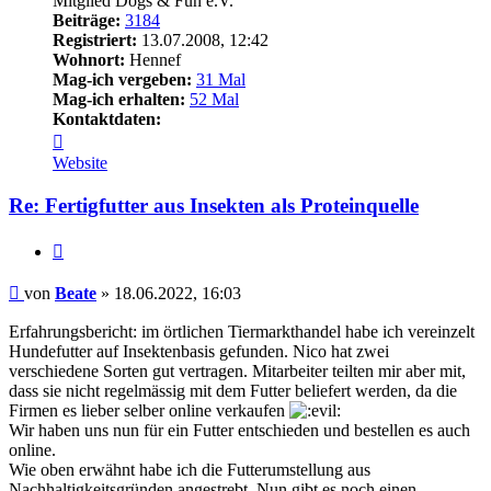
Mitglied Dogs & Fun e.V.
Beiträge:
3184
Registriert:
13.07.2008, 12:42
Wohnort:
Hennef
Mag-ich vergeben:
31 Mal
Mag-ich erhalten:
52 Mal
Kontaktdaten:
Kontaktdaten
von
Website
Beate
Re: Fertigfutter aus Insekten als Proteinquelle
Zitieren
Beitrag
von
Beate
»
18.06.2022, 16:03
Erfahrungsbericht: im örtlichen Tiermarkthandel habe ich vereinzelt
Hundefutter auf Insektenbasis gefunden. Nico hat zwei
verschiedene Sorten gut vertragen. Mitarbeiter teilten mir aber mit,
dass sie nicht regelmässig mit dem Futter beliefert werden, da die
Firmen es lieber selber online verkaufen
Wir haben uns nun für ein Futter entschieden und bestellen es auch
online.
Wie oben erwähnt habe ich die Futterumstellung aus
Nachhaltigkeitsgründen angestrebt. Nun gibt es noch einen