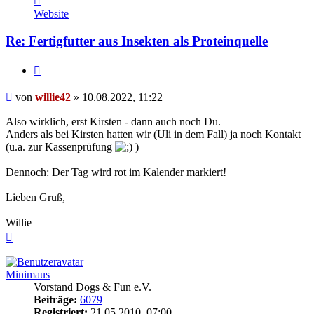
von
Website
willie42
Re: Fertigfutter aus Insekten als Proteinquelle
Zitieren
Beitrag
von
willie42
»
10.08.2022, 11:22
Also wirklich, erst Kirsten - dann auch noch Du.
Anders als bei Kirsten hatten wir (Uli in dem Fall) ja noch Kontakt
(u.a. zur Kassenprüfung
)
Dennoch: Der Tag wird rot im Kalender markiert!
Lieben Gruß,
Willie
Nach
oben
Minimaus
Vorstand Dogs & Fun e.V.
Beiträge:
6079
Registriert:
21.05.2010, 07:00