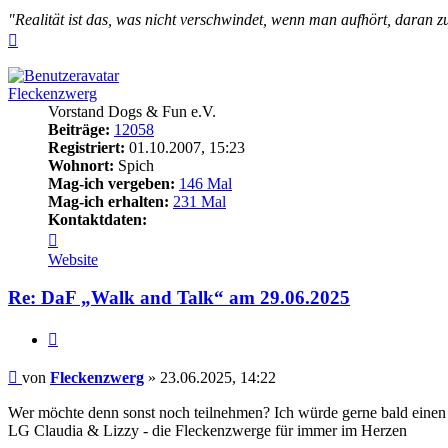
"Realität ist das, was nicht verschwindet, wenn man aufhört, daran z
Nach
oben
Fleckenzwerg
Vorstand Dogs & Fun e.V.
Beiträge:
12058
Registriert:
01.10.2007, 15:23
Wohnort:
Spich
Mag-ich vergeben:
146 Mal
Mag-ich erhalten:
231 Mal
Kontaktdaten:
Kontaktdaten
von
Website
Fleckenzwerg
Re: DaF „Walk and Talk“ am 29.06.2025
Zitieren
Beitrag
von
Fleckenzwerg
»
23.06.2025, 14:22
Wer möchte denn sonst noch teilnehmen? Ich würde gerne bald einen T
LG Claudia & Lizzy - die Fleckenzwerge für immer im Herzen