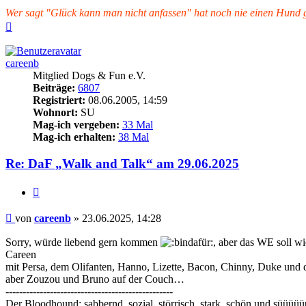
Wer sagt "Glück kann man nicht anfassen" hat noch nie einen Hund ge
Nach
oben
careenb
Mitglied Dogs & Fun e.V.
Beiträge:
6807
Registriert:
08.06.2005, 14:59
Wohnort:
SU
Mag-ich vergeben:
33 Mal
Mag-ich erhalten:
38 Mal
Re: DaF „Walk and Talk“ am 29.06.2025
Zitieren
Beitrag
von
careenb
»
23.06.2025, 14:28
Sorry, würde liebend gern kommen
, aber das WE soll w
Careen
mit Persa, dem Olifanten, Hanno, Lizette, Bacon, Chinny, Duke und
aber Zouzou und Bruno auf der Couch…
-------------------------------------------------
Der Bloodhound: sabbernd, sozial, störrisch, stark, schön und süüüü