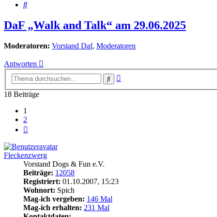
Suche
DaF „Walk and Talk“ am 29.06.2025
Moderatoren:
Vorstand Daf
,
Moderatoren
Antworten
Erweiterte
Suche
Suche
18 Beiträge
1
2
Nächste
Fleckenzwerg
Vorstand Dogs & Fun e.V.
Beiträge:
12058
Registriert:
01.10.2007, 15:23
Wohnort:
Spich
Mag-ich vergeben:
146 Mal
Mag-ich erhalten:
231 Mal
Kontaktdaten: