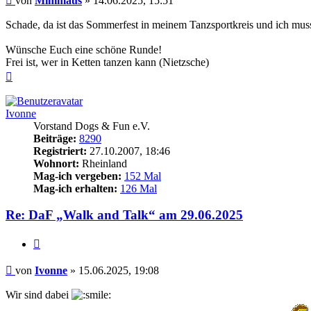
von
Minimaus
»
14.06.2025, 15:51
Schade, da ist das Sommerfest in meinem Tanzsportkreis und ich mu
Wünsche Euch eine schöne Runde!
Frei ist, wer in Ketten tanzen kann (Nietzsche)
Nach
oben
Ivonne
Vorstand Dogs & Fun e.V.
Beiträge:
8290
Registriert:
27.10.2007, 18:46
Wohnort:
Rheinland
Mag-ich vergeben:
152 Mal
Mag-ich erhalten:
126 Mal
Re: DaF „Walk and Talk“ am 29.06.2025
Zitieren
Beitrag
von
Ivonne
»
15.06.2025, 19:08
Wir sind dabei