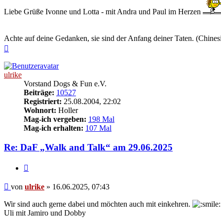
Liebe Grüße Ivonne und Lotta - mit Andra und Paul im Herzen
Achte auf deine Gedanken, sie sind der Anfang deiner Taten. (Chines
Nach
oben
ulrike
Vorstand Dogs & Fun e.V.
Beiträge:
10527
Registriert:
25.08.2004, 22:02
Wohnort:
Holler
Mag-ich vergeben:
198 Mal
Mag-ich erhalten:
107 Mal
Re: DaF „Walk and Talk“ am 29.06.2025
Zitieren
Beitrag
von
ulrike
»
16.06.2025, 07:43
Wir sind auch gerne dabei und möchten auch mit einkehren.
Uli mit Jamiro und Dobby