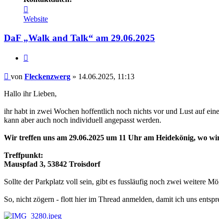
Kontaktdaten
von
Website
Fleckenzwerg
DaF „Walk and Talk“ am 29.06.2025
Zitieren
Beitrag
von
Fleckenzwerg
»
14.06.2025, 11:13
Hallo ihr Lieben,
ihr habt in zwei Wochen hoffentlich noch nichts vor und Lust auf e
kann aber auch noch individuell angepasst werden.
Wir treffen uns am 29.06.2025 um 11 Uhr am Heidekönig, wo wi
Treffpunkt:
Mauspfad 3, 53842 Troisdorf
Sollte der Parkplatz voll sein, gibt es fussläufig noch zwei weitere M
So, nicht zögern - flott hier im Thread anmelden, damit ich uns entsp