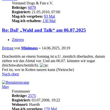
Vorstand Dogs & Fun e.V.
Beiträge:
6079
Registriert:
21.05.2010, 07:00
Mag-ich vergeben:
93 Mal
Mag-ich erhalten:
130 Mal
Re: DaF „Wald and Talk“ am 06.07.2025
Zitieren
Beitrag
von
Minimaus
»
14.06.2025, 20:19
Drachenfels an einem Sonntag ist u.U. ziemlich überlaufen, darum
ziehen wir das Ahrtal vor. Und am 06.07. könnten wir sogar
(höchstwahrscheinlich).
Frei ist, wer in Ketten tanzen kann (Nietzsche)
Nach oben
May
Forumsuser
Beiträge:
2575
Registriert:
03.07.2008, 19:22
Wohnort:
Huerth
Mag-ich vergeben:
170 Mal