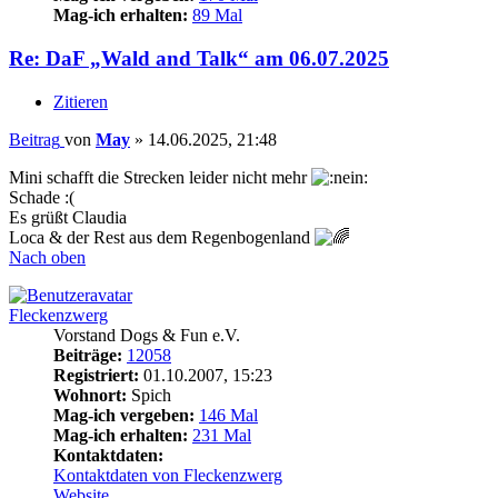
Mag-ich erhalten:
89 Mal
Re: DaF „Wald and Talk“ am 06.07.2025
Zitieren
Beitrag
von
May
»
14.06.2025, 21:48
Mini schafft die Strecken leider nicht mehr
Schade :(
Es grüßt Claudia
Loca & der Rest aus dem Regenbogenland
Nach oben
Fleckenzwerg
Vorstand Dogs & Fun e.V.
Beiträge:
12058
Registriert:
01.10.2007, 15:23
Wohnort:
Spich
Mag-ich vergeben:
146 Mal
Mag-ich erhalten:
231 Mal
Kontaktdaten:
Kontaktdaten von Fleckenzwerg
Website