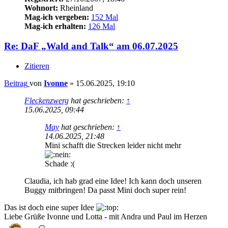
Wohnort:
Rheinland
Mag-ich vergeben:
152 Mal
Mag-ich erhalten:
126 Mal
Re: DaF „Wald and Talk“ am 06.07.2025
Zitieren
Beitrag
von
Ivonne
»
15.06.2025, 19:10
Fleckenzwerg
hat geschrieben:
↑
15.06.2025, 09:44
May
hat geschrieben:
↑
14.06.2025, 21:48
Mini schafft die Strecken leider nicht mehr
Schade :(
Claudia, ich hab grad eine Idee! Ich kann doch unseren
Buggy mitbringen! Da passt Mini doch super rein!
Das ist doch eine super Idee
Liebe Grüße Ivonne und Lotta - mit Andra und Paul im Herzen