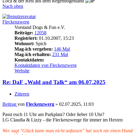
Loca & der Rest aus dem Regenbogenland
Nach oben
Fleckenzwerg
Vorstand Dogs & Fun e.V.
Beiträge:
12058
Registriert:
01.10.2007, 15:23
Wohnort:
Spich
Mag-ich vergeben:
146 Mal
Mag-ich erhalten:
231 Mal
Kontaktdaten:
Kontaktdaten von Fleckenzwerg
Website
Re: DaF „Wald and Talk“ am 06.07.2025
Zitieren
Beitrag
von
Fleckenzwerg
»
02.07.2025, 11:03
Passt euch 11 Uhr am Parkplatz? Oder lieber 10 Uhr?
LG Claudia & Lizzy - die Fleckenzwerge für immer im Herzen
Wer sagt "Glück kann man nicht anfassen" hat noch nie einen Hund