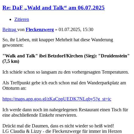
Re: DaF „Wald and Talk“ am 06.07.2025
Zitieren
Beitrag
von
Fleckenzwerg
»
01.07.2025, 15:30
So, ihr Lieben, mit knapper Mehrheit hat diese Wanderung
gewonnen:
"Walk and Talk" ibei Betzdorf/Kirchen (Sieg): "Druidenstein"
(7,5 km)
Ich schiele schon so langsam zu den vorhergesagten Temperaturen.
Als Treffpunkt gebe ich euch schon mal den Wanderparkplatz am
Ottoturm an:
https://maps.app.goo.gl/zKaCppUEDK7NLqby5?g_st=ic
Ich werde dann noch im nahegelegenen Restaurant einen Tisch für
eine abschließende Einkehr reservieren.
Drückt mal die Daumen, dass es nicht wieder so heiß wird!
LG Claudia & Lizzy - die Fleckenzwerge für immer im Herzen