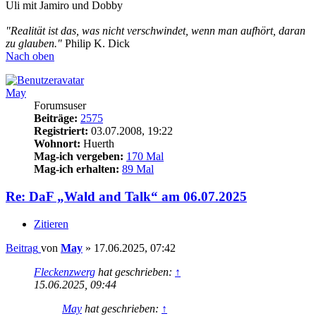
Uli mit Jamiro und Dobby
"Realität ist das, was nicht verschwindet, wenn man aufhört, daran
zu glauben."
Philip K. Dick
Nach oben
May
Forumsuser
Beiträge:
2575
Registriert:
03.07.2008, 19:22
Wohnort:
Huerth
Mag-ich vergeben:
170 Mal
Mag-ich erhalten:
89 Mal
Re: DaF „Wald and Talk“ am 06.07.2025
Zitieren
Beitrag
von
May
»
17.06.2025, 07:42
Fleckenzwerg
hat geschrieben:
↑
15.06.2025, 09:44
May
hat geschrieben:
↑