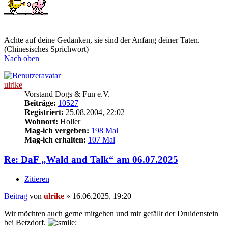
Achte auf deine Gedanken, sie sind der Anfang deiner Taten.
(Chinesisches Sprichwort)
Nach oben
ulrike
Vorstand Dogs & Fun e.V.
Beiträge:
10527
Registriert:
25.08.2004, 22:02
Wohnort:
Holler
Mag-ich vergeben:
198 Mal
Mag-ich erhalten:
107 Mal
Re: DaF „Wald and Talk“ am 06.07.2025
Zitieren
Beitrag
von
ulrike
»
16.06.2025, 19:20
Wir möchten auch gerne mitgehen und mir gefällt der Druidenstein
bei Betzdorf.