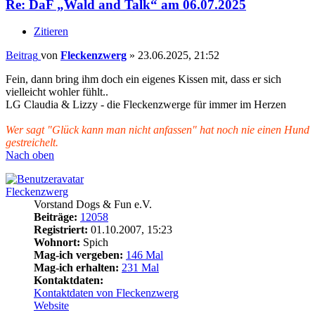
Re: DaF „Wald and Talk“ am 06.07.2025
Zitieren
Beitrag
von
Fleckenzwerg
»
23.06.2025, 21:52
Fein, dann bring ihm doch ein eigenes Kissen mit, dass er sich
vielleicht wohler fühlt..
LG Claudia & Lizzy - die Fleckenzwerge für immer im Herzen
Wer sagt "Glück kann man nicht anfassen" hat noch nie einen Hund
gestreichelt.
Nach oben
Fleckenzwerg
Vorstand Dogs & Fun e.V.
Beiträge:
12058
Registriert:
01.10.2007, 15:23
Wohnort:
Spich
Mag-ich vergeben:
146 Mal
Mag-ich erhalten:
231 Mal
Kontaktdaten:
Kontaktdaten von Fleckenzwerg
Website