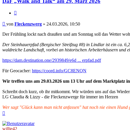
DaF „Walk and Talk“ am 29. März 2026
Zitieren
Beitrag
von
Fleckenzwerg
»
24.03.2026, 10:50
Der Frühling lockt nach draußen und am Sonntag soll das Wetter wo
Der Steinhauerpfad (Bergischer Streifzug #8) in Lindlar ist ein ca. 
waldreiche Landschaft, vorbei an historischen Arbeiterhäusern und 
https://dam.destination.one/2939849/e6d ... erpfad.pdf
Für Geocacher:
https://coord.info/GC8ENQN
Wir treffen uns am 29.03.2026 um 13 Uhr auf dem Marktplatz in L
Schreibt doch kurz, ob ihr mitkommt. Wir würden uns auf das Wieder
LG Claudia & Lizzy - die Fleckenzwerge für immer im Herzen
Wer sagt "Glück kann man nicht anfassen" hat noch nie einen Hund ge
Nach
oben
willie42