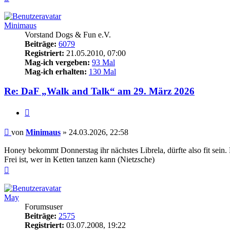
oben
Minimaus
Vorstand Dogs & Fun e.V.
Beiträge:
6079
Registriert:
21.05.2010, 07:00
Mag-ich vergeben:
93 Mal
Mag-ich erhalten:
130 Mal
Re: DaF „Walk and Talk“ am 29. März 2026
Zitieren
Beitrag
von
Minimaus
»
24.03.2026, 22:58
Honey bekommt Donnerstag ihr nächstes Librela, dürfte also fit sein
Frei ist, wer in Ketten tanzen kann (Nietzsche)
Nach
oben
May
Forumsuser
Beiträge:
2575
Registriert:
03.07.2008, 19:22