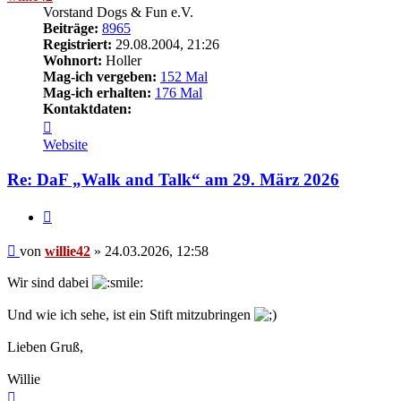
Vorstand Dogs & Fun e.V.
Beiträge:
8965
Registriert:
29.08.2004, 21:26
Wohnort:
Holler
Mag-ich vergeben:
152 Mal
Mag-ich erhalten:
176 Mal
Kontaktdaten:
Kontaktdaten
von
Website
willie42
Re: DaF „Walk and Talk“ am 29. März 2026
Zitieren
Beitrag
von
willie42
»
24.03.2026, 12:58
Wir sind dabei
Und wie ich sehe, ist ein Stift mitzubringen
Lieben Gruß,
Willie
Nach