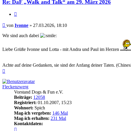
Re: DaF „Walk and Talk“ am 29. März 2026
Zitieren
Beitrag
von
Ivonne
»
27.03.2026, 18:10
Wir sind auch dabei
Liebe Grüße Ivonne und Lotta - mit Andra und Paul im Herzen
Achte auf deine Gedanken, sie sind der Anfang deiner Taten. (Chines
Nach
oben
Fleckenzwerg
Vorstand Dogs & Fun e.V.
Beiträge:
12058
Registriert:
01.10.2007, 15:23
Wohnort:
Spich
Mag-ich vergeben:
146 Mal
Mag-ich erhalten:
231 Mal
Kontaktdaten:
Kontaktdaten