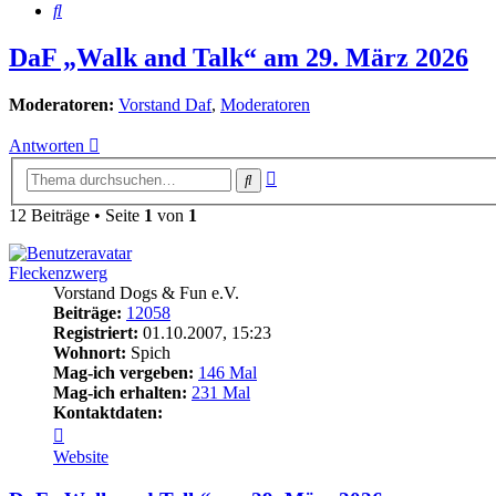
Suche
DaF „Walk and Talk“ am 29. März 2026
Moderatoren:
Vorstand Daf
,
Moderatoren
Antworten
Erweiterte
Suche
Suche
12 Beiträge • Seite
1
von
1
Fleckenzwerg
Vorstand Dogs & Fun e.V.
Beiträge:
12058
Registriert:
01.10.2007, 15:23
Wohnort:
Spich
Mag-ich vergeben:
146 Mal
Mag-ich erhalten:
231 Mal
Kontaktdaten:
Kontaktdaten
von
Website
Fleckenzwerg