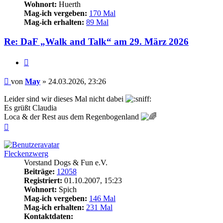
Wohnort:
Huerth
Mag-ich vergeben:
170 Mal
Mag-ich erhalten:
89 Mal
Re: DaF „Walk and Talk“ am 29. März 2026
Zitieren
Beitrag
von
May
»
24.03.2026, 23:26
Leider sind wir dieses Mal nicht dabei
Es grüßt Claudia
Loca & der Rest aus dem Regenbogenland
Nach
oben
Fleckenzwerg
Vorstand Dogs & Fun e.V.
Beiträge:
12058
Registriert:
01.10.2007, 15:23
Wohnort:
Spich
Mag-ich vergeben:
146 Mal
Mag-ich erhalten:
231 Mal
Kontaktdaten: