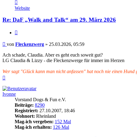
Kontaktdaten
von
Website
Fleckenzwerg
Re: DaF „Walk and Talk“ am 29. März 2026
Zitieren
Beitrag
von
Fleckenzwerg
»
25.03.2026, 05:59
Ach schade, Claudia. Aber es geht euch soweit gut?
LG Claudia & Lizzy - die Fleckenzwerge für immer im Herzen
Wer sagt "Glück kann man nicht anfassen" hat noch nie einen Hund ge
Nach
oben
Ivonne
Vorstand Dogs & Fun e.V.
Beiträge:
8290
Registriert:
27.10.2007, 18:46
Wohnort:
Rheinland
Mag-ich vergeben:
152 Mal
Mag-ich erhalten:
126 Mal